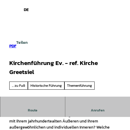
spiele
Z
u
DE
Leichte
Gebärdensprache
Suche
Menü
m
Sprache
I
n
h
a
Teilen
l
PDF
t
Kirchenführung Ev. - ref. Kirche
Greetsiel
... zu Fuß
Historische Führung
Themenführung
Einblicke in die Geschichte der Greetsieler Kirche.
Route
Anrufen
Was erzählt die Greetsieler Evangelisch-reformierte Kirche
mit ihrem jahrhundertealten Äußeren und ihrem
außergewöhnlichen und individuellen Inneren? Welche