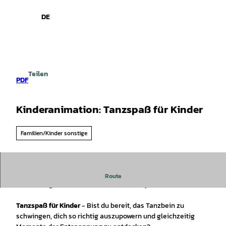
spiele
Z
u
DE
Leichte
Gebärdensprache
Suche
Menü
m
Sprache
I
n
h
a
Teilen
l
PDF
t
Kinderanimation: Tanzspaß für Kinder
Familien/Kinder sonstige
Im Zeitraum vom 06. Juli bis 28. August findet immer
Route
donnerstags die Kinderanimation:
Tanzspaß für Kinder
statt.
Tanzspaß für Kinder
- Bist du bereit, das Tanzbein zu
schwingen, dich so richtig auszupowern und gleichzeitig