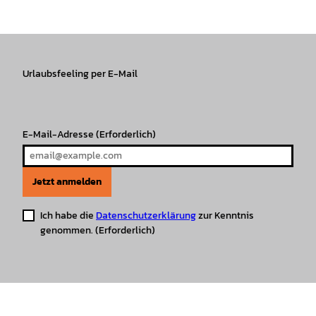
s
c
k
u
a
n
t
e
T
T
t
t
a
b
o
u
s
e
g
o
k
b
A
r
r
Urlaubsfeeling per E-Mail
o
e
p
e
a
k
p
s
m
t
E-Mail-Adresse
(Erforderlich)
Jetzt anmelden
Ich habe die
Datenschutzerklärung
zur Kenntnis
genommen.
(Erforderlich)