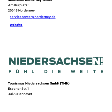
Am Kurplatz 1
26548
Norderney
servicecenter@norderney.de
Website
Tourismus Niedersachsen GmbH (TMN)
Essener Str. 1
30173 Hannover
I
f
T
Y
W
P
n
a
i
o
h
i