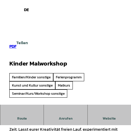
spiele
Z
u
DE
Leichte
Gebärdensprache
Suche
Menü
m
Sprache
I
n
h
a
Teilen
l
PDF
t
Kinder Malworkshop
Familien/Kinder sonstige
Ferienprogramm
Kunst und Kultur sonstige
Malkurs
Seminar/Kurs/Workshop sonstige
Ferienspaß am Dümmer mit Evelyn von Evesto_art für Kinder
Route
Anrufen
Website
zwischen 6 und 12 Jahren. Freut euch auf 2 Stunden kreative
Zeit. Lasst eurer Kreativität freien Lauf, experimentiert mit