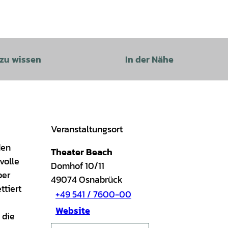
 zu wissen
In der Nähe
Veranstaltungsort
den
Theater Beach
volle
Domhof 10/11
per
49074
Osnabrück
ttiert
+49 541 / 7600-00
Website
 die