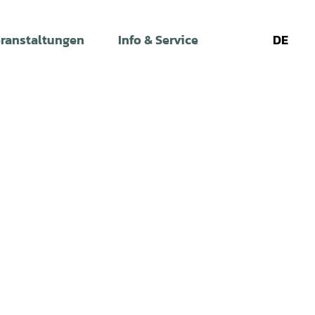
ranstaltungen
Info & Service
DE
Leichte
Gebärdens
Su
Sprache