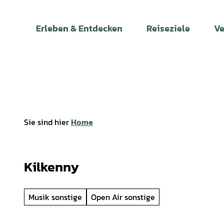
Z
u
Erleben & Entdecken
Reiseziele
Ve
m
I
n
h
a
l
t
Sie sind hier
Home
Kilkenny
Musik sonstige
Open Air sonstige