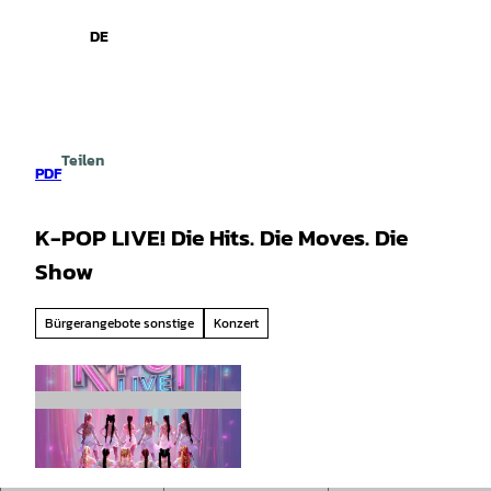
spiele
Z
u
DE
Leichte
Gebärdensprache
Suche
Menü
m
Sprache
I
n
h
a
Teilen
l
PDF
t
K-POP LIVE! Die Hits. Die Moves. Die
Show
Bürgerangebote sonstige
Konzert
© Hameln Marketing und Tourismus GmbH |
CC-BY-SA