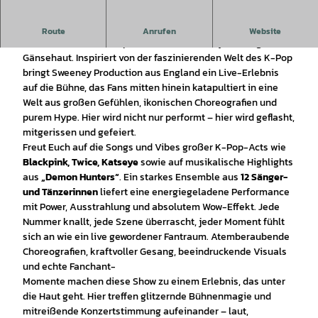
Licht aus, Musik an und Bühne frei für K-POP LIVE
!
Route
Anrufen
Website
Diese Show ist eine Explosion aus Sound, Style, Energie und
Gänsehaut. Inspiriert von der faszinierenden Welt des K-Pop
bringt Sweeney Production aus England ein Live-Erlebnis
auf die Bühne, das Fans mitten hinein katapultiert in eine
Welt aus großen Gefühlen, ikonischen Choreografien und
purem Hype. Hier wird nicht nur performt – hier wird geflasht,
mitgerissen und gefeiert.
Freut Euch auf die Songs und Vibes großer K-Pop-Acts wie
Blackpink, Twice, Katseye
sowie auf musikalische Highlights
aus
„Demon Hunters“
. Ein starkes Ensemble aus
12 Sänger-
und Tänzerinnen
liefert eine energiegeladene Performance
mit Power, Ausstrahlung und absolutem Wow-Effekt. Jede
Nummer knallt, jede Szene überrascht, jeder Moment fühlt
sich an wie ein live gewordener Fantraum. Atemberaubende
Choreografien, kraftvoller Gesang, beeindruckende Visuals
und echte Fanchant-
Momente machen diese Show zu einem Erlebnis, das unter
die Haut geht. Hier treffen glitzernde Bühnenmagie und
mitreißende Konzertstimmung aufeinander – laut,