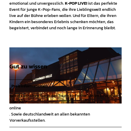
emotional und unvergesslich.
K-POP LIVE!
ist das perfekte
Event für junge K-Pop-Fans, die ihre Lieblingswelt endlich
live auf der Bühne erleben wollen. Und für Eltern, die ihren
Kindern ein besonderes Erlebnis schenken möchten, das
begeistert, verbindet und noch lange in Erinnerung bleibt.
Gut zu wissen
Preisinformationen
Tickets erhalten Sie in der Tourist Information im Infocenter
oder 24/7
© Hameln Marketing |
CC-BY-SA
online
. Sowie deutschlandweit an allen bekannten
Vorverkaufsstellen.