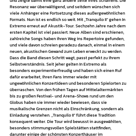
und zeigte damit eine ganz andere Seite ihres Schaffens. Die
Resonanz war überwältigend, und seitdem wünschen sich
viele Anhänger eine Fortsetzung dieses außergewöhnlichen
Formats. Nun ist es endlich so weit. Mit „Tranquilo II“ gehen In
Extremo erneut auf Akustik-Tour. Sechzehn Jahre nach dem
ersten Kapitel ist viel passiert. Neue Alben sind erschienen,
zahlreiche Songs haben ihren Weg ins Repertoire gefunden,
und viele davon schreien geradezu danach, einmal in einem
neuen, akustischen Gewand zum Leben erweckt zu werden.
Dass die Band diesen Schritt wagt, passt perfekt zu ihrem
Selbstverständnis. Seit jeher gelten In Extremo als
besonders experimentierfreudig und haben sich einen Ruf
dafür erarbeitet, ihren Fans immer wieder mit
ungewöhnlichen Konzertideen und besonderen Spielorten zu
überraschen. Von den frühen Tagen auf Mittelaltermärkten
bis zu großen Festival- und Arena-Shows rund um den
Globus haben sie immer wieder bewiesen, dass sie
musikalische Grenzen nicht als Einschränkung, sondern als
Einladung verstehen. „Tranquilo II“ führt diese Tradition
konsequent weiter. Die Tour wird bewusst in ausgewählten,
besonders stimmungsvollen Spielstätten stattfinden,
darunter einige der schönsten Konzerthäuser im