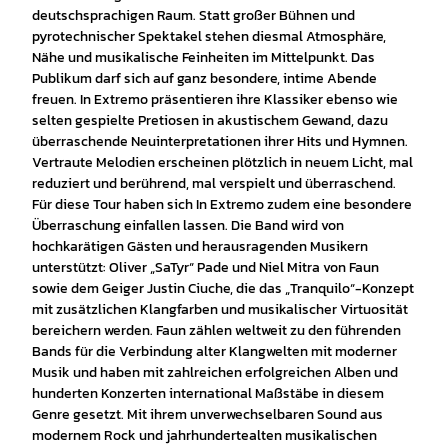
deutschsprachigen Raum. Statt großer Bühnen und
pyrotechnischer Spektakel stehen diesmal Atmosphäre,
Nähe und musikalische Feinheiten im Mittelpunkt. Das
Publikum darf sich auf ganz besondere, intime Abende
freuen. In Extremo präsentieren ihre Klassiker ebenso wie
selten gespielte Pretiosen in akustischem Gewand, dazu
überraschende Neuinterpretationen ihrer Hits und Hymnen.
Vertraute Melodien erscheinen plötzlich in neuem Licht, mal
reduziert und berührend, mal verspielt und überraschend.
Für diese Tour haben sich In Extremo zudem eine besondere
Überraschung einfallen lassen. Die Band wird von
hochkarätigen Gästen und herausragenden Musikern
unterstützt: Oliver „SaTyr“ Pade und Niel Mitra von Faun
sowie dem Geiger Justin Ciuche, die das „Tranquilo“-Konzept
mit zusätzlichen Klangfarben und musikalischer Virtuosität
bereichern werden. Faun zählen weltweit zu den führenden
Bands für die Verbindung alter Klangwelten mit moderner
Musik und haben mit zahlreichen erfolgreichen Alben und
hunderten Konzerten international Maßstäbe in diesem
Genre gesetzt. Mit ihrem unverwechselbaren Sound aus
modernem Rock und jahrhundertealten musikalischen