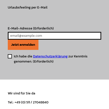
g
o
k
b
A
r
r
Urlaubsfeeling per E-Mail
o
e
p
e
a
k
p
s
m
t
E-Mail-Adresse
(Erforderlich)
Jetzt anmelden
Ich habe die
Datenschutzerklärung
zur Kenntnis
genommen.
(Erforderlich)
Wir sind für Sie da
Tel.: +49 (0) 511 / 27048840