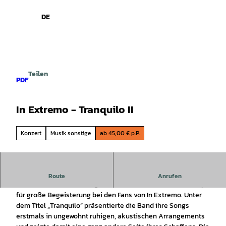
spiele
Z
u
DE
Leichte
Gebärdensprache
Suche
Menü
m
Sprache
I
n
h
a
Teilen
l
PDF
t
In Extremo - Tranquilo II
Konzert
Musik sonstige
ab 45,00 € p.P.
Akustik-Tour
Route
Anrufen
Vor sechzehn Jahren sorgte ein besonderes Konzertkonzept
für große Begeisterung bei den Fans von In Extremo. Unter
dem Titel „Tranquilo“ präsentierte die Band ihre Songs
erstmals in ungewohnt ruhigen, akustischen Arrangements