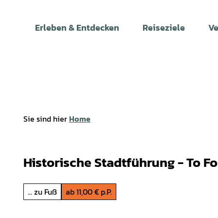
Z
u
Erleben & Entdecken
Reiseziele
Ve
m
I
n
h
a
l
t
Sie sind hier
Home
Historische Stadtführung - To F
... zu Fuß
ab 11,00 € p.P.