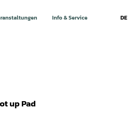
ranstaltungen
Info & Service
DE
Leichte
Gebärdens
Su
Sprache
oot up Pad