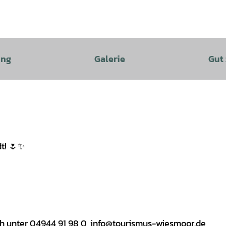
ung
Galerie
Gut
t! 🌷✨
sch unter 04944 91 98 0, info@tourismus-wiesmoor.de