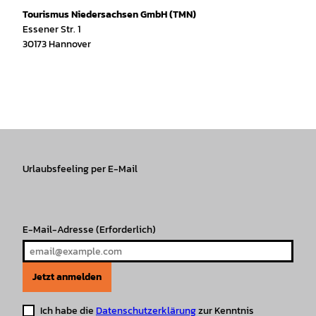
Tourismus Niedersachsen GmbH (TMN)
Essener Str. 1
30173 Hannover
I
f
T
Y
W
P
n
a
i
o
h
i
s
c
k
u
a
n
t
e
T
T
t
t
a
b
o
u
s
e
g
o
k
b
A
r
r
Urlaubsfeeling per E-Mail
o
e
p
e
a
k
p
s
m
t
E-Mail-Adresse
(Erforderlich)
Jetzt anmelden
Ich habe die
Datenschutzerklärung
zur Kenntnis