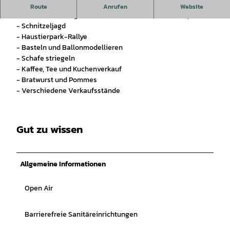
Landwirtschaftlicher Markt im Arche-Park.
Route
Anrufen
Website
Bunter Nachmittag rund um unsere Tiere im Haustierpark.
- Schnitzeljagd
- Haustierpark-Rallye
- Basteln und Ballonmodellieren
- Schafe striegeln
- Kaffee, Tee und Kuchenverkauf
- Bratwurst und Pommes
- Verschiedene Verkaufsstände
Gut zu wissen
Allgemeine Informationen
Open Air
Barrierefreie Sanitäreinrichtungen