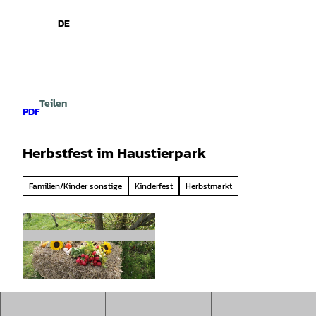
spiele
Z
u
DE
Leichte
Gebärdensprache
Suche
Menü
m
Sprache
I
n
h
a
Teilen
l
PDF
t
Herbstfest im Haustierpark
Familien/Kinder sonstige
Kinderfest
Herbstmarkt
©
CC-BY-SA