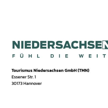
Tourismus Niedersachsen GmbH (TMN)
Essener Str. 1
30173 Hannover
I
f
T
Y
W
P
n
a
i
o
h
i