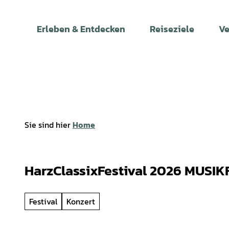
Z
u
Erleben & Entdecken
Reiseziele
Ve
m
I
n
h
a
l
t
Sie sind hier
Home
HarzClassixFestival 2026 MUSIK
Festival
Konzert