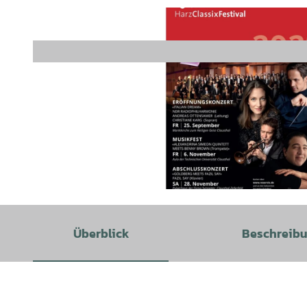
© Harz Classix Festival Kuratorium zur Förderung der Musik im Harz e. V. |
CC-BY
Überblick
Beschreib