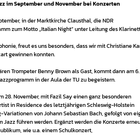
 Jazz im September und November bei Konzerten
ptember, in der Marktkirche Clausthal, die NDR
m zum Motto „Italian Night“ unter Leitung des Klarinet
nie, freut es uns besonders, dass wir mit Christiane Ka
zart gewinnen konnten.
ären Trompeter Benny Brown als Gast, kommt dann am 6.
azzprogramm in der Aula der TU zu begeistern.
m 28. November, mit Fazil Say einen ganz besonderen
tist in Residence des letztjährigen Schleswig-Holstein
rg-Variationen von Johann Sebastian Bach, gefolgt von e
um Jazz führen werden. Ergänzt werden die Konzerte erneu
ublikum, wie u.a. einem Schulkonzert,