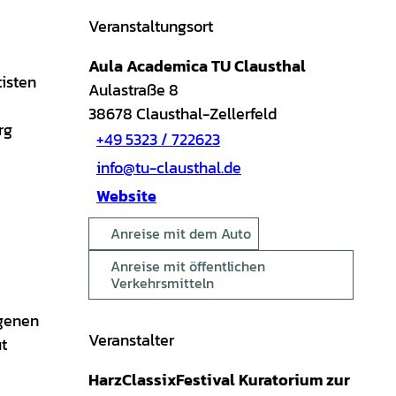
Veranstaltungsort
Aula Academica TU Clausthal
tisten
Aulastraße 8
38678
Clausthal-Zellerfeld
rg
+49 5323 / 722623
info@tu-clausthal.de
Website
Anreise mit dem Auto
Anreise mit öffentlichen
Verkehrsmitteln
igenen
Veranstalter
t
HarzClassixFestival Kuratorium zur