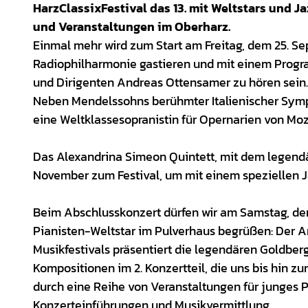
HarzClassixFestival das 13. mit Weltstars und
und Veranstaltungen im Oberharz.
Einmal mehr wird zum Start am Freitag, dem 25. Se
Radiophilharmonie gastieren und mit einem Program
und Dirigenten Andreas Ottensamer zu hören sein.
Neben Mendelssohns berühmter Italienischer Sympho
eine Weltklassesopranistin für Opernarien von Mo
Das Alexandrina Simeon Quintett, mit dem legend
November zum Festival, um mit einem speziellen J
Beim Abschlusskonzert dürfen wir am Samstag, de
Pianisten-Weltstar im Pulverhaus begrüßen: Der Ar
Musikfestivals präsentiert die legendären Goldbe
Kompositionen im 2. Konzertteil, die uns bis hin z
durch eine Reihe von Veranstaltungen für junges P
Konzerteinführungen und Musikvermittlung.