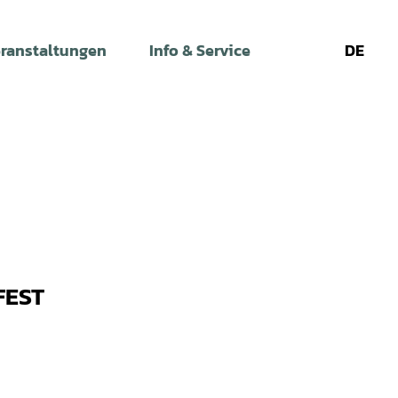
ranstaltungen
Info & Service
DE
Leichte
Gebärdens
Su
Sprache
FEST