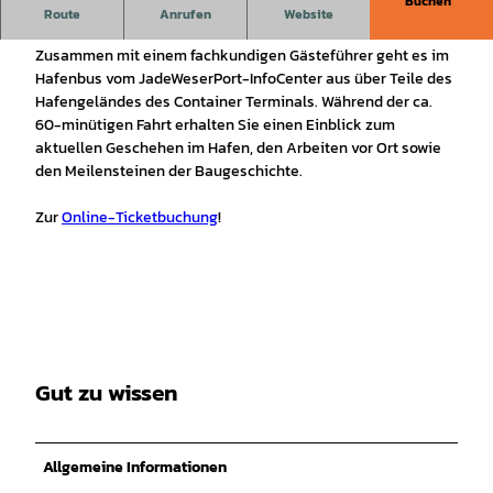
Buchen
Entdecken Sie Deutschlands einzigen Container-
Route
Anrufen
Website
Tiefwasserhafen
Zusammen mit einem fachkundigen Gästeführer geht es im
Hafenbus vom JadeWeserPort-InfoCenter aus über Teile des
Hafengeländes des Container Terminals. Während der ca.
60-minütigen Fahrt erhalten Sie einen Einblick zum
aktuellen Geschehen im Hafen, den Arbeiten vor Ort sowie
den Meilensteinen der Baugeschichte.
Zur
Online-Ticketbuchung
!
Gut zu wissen
Allgemeine Informationen