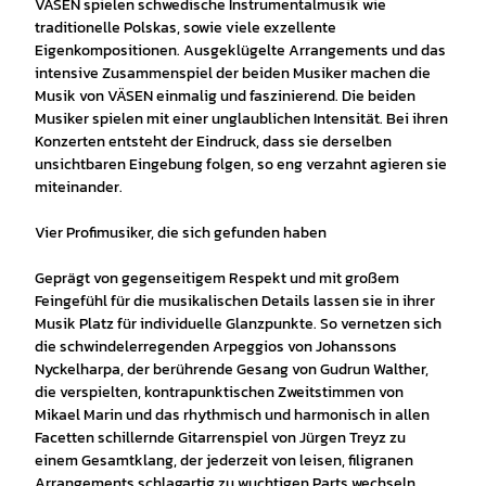
VÄSEN spielen schwedische Instrumentalmusik wie
traditionelle Polskas, sowie viele exzellente
Eigenkompositionen. Ausgeklügelte Arrangements und das
intensive Zusammenspiel der beiden Musiker machen die
Musik von VÄSEN einmalig und faszinierend. Die beiden
Musiker spielen mit einer unglaublichen Intensität. Bei ihren
Konzerten entsteht der Eindruck, dass sie derselben
unsichtbaren Eingebung folgen, so eng verzahnt agieren sie
miteinander.
Vier Profimusiker, die sich gefunden haben
Geprägt von gegenseitigem Respekt und mit großem
Feingefühl für die musikalischen Details lassen sie in ihrer
Musik Platz für individuelle Glanzpunkte. So vernetzen sich
die schwindelerregenden Arpeggios von Johanssons
Nyckelharpa, der berührende Gesang von Gudrun Walther,
die verspielten, kontrapunktischen Zweitstimmen von
Mikael Marin und das rhythmisch und harmonisch in allen
Facetten schillernde Gitarrenspiel von Jürgen Treyz zu
einem Gesamtklang, der jederzeit von leisen, filigranen
Arrangements schlagartig zu wuchtigen Parts wechseln