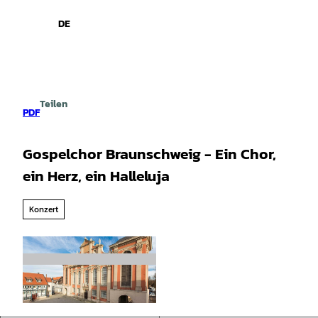
spiele
Z
u
DE
Leichte
Gebärdensprache
Suche
Menü
m
Sprache
I
n
h
a
Teilen
l
PDF
t
Gospelchor Braunschweig - Ein Chor,
ein Herz, ein Halleluja
Konzert
© Christian Bierwagen |
CC-BY-SA