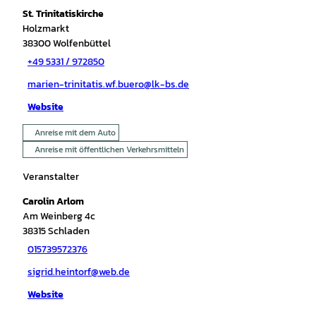
St. Trinitatiskirche
Holzmarkt
38300
Wolfenbüttel
+49 5331 / 972850
marien-trinitatis.wf.buero@lk-bs.de
Website
Anreise mit dem Auto
Anreise mit öffentlichen Verkehrsmitteln
Veranstalter
Carolin Arlom
Am Weinberg 4c
38315
Schladen
015739572376
sigrid.heintorf@web.de
Website