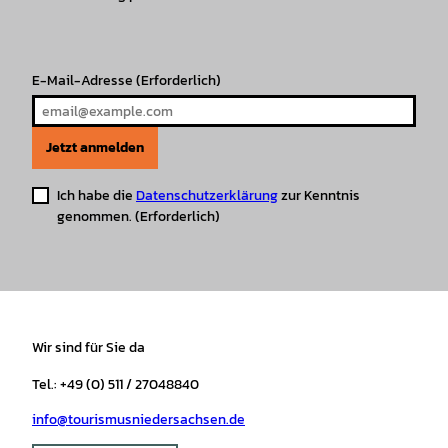
a
k
p
s
m
t
E-Mail-Adresse
(Erforderlich)
Jetzt anmelden
Ich habe die
Datenschutzerklärung
zur Kenntnis
genommen.
(Erforderlich)
Wir sind für Sie da
Tel.: +49 (0) 511 / 27048840
info@tourismusniedersachsen.de