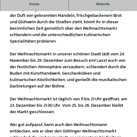
Spätestens mit der Eröffnung des Weihnachtsmarkts in
Route
Website
Göttingen beginnt auch die Weihnachtszeit in der City. Wenn
der Duft von gebrannten Mandeln, frischgebackenem Brot
und Glühwein durch die Straßen zieht, könnt ihr in dieser
besinnlichen Zeit gemütlich über den Weihnachtsmarkt
schlendern und die unterschiedlichen kulinarischen
Spezialitäten probieren.
Der Weihnachtsmarkt in unserer schönen Stadt lädt vom 24.
November bis 29. Dezember zum Besuch ein! Lasst euch von
der festlichen Atmosphäre verzaubern, schlendert durch die
Buden mit Kunsthandwerk, Geschenkideen und
kulinarischen Köstlichkeiten, und genießt die musikalischen
Darbietungen auf der Bühne.
Der Weihnachtsmarkt ist täglich von 11 bis 21 Uhr geöffnet, am
23. Dezember bis 21:30 Uhr. Vom 25. bis 26. Dezember bleibt
der Markt geschlossen.
Wer gut aufpasst, kann auch den Weihnachtsmann
entdecken, wie er über den Göttinger Weihnachtsmarkt