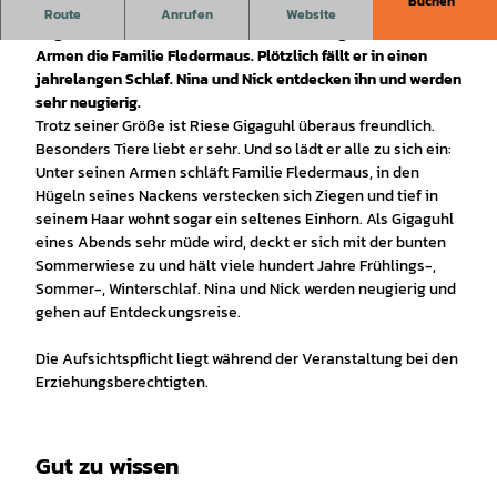
Buchen
Der Riese ist ein freundlicher Geselle, der Tiere liebt. In den
Route
Anrufen
Website
Hügeln seines Nackens verstecken sich Ziegen, in seinen
Armen die Familie Fledermaus. Plötzlich fällt er in einen
jahrelangen Schlaf. Nina und Nick entdecken ihn und werden
sehr neugierig.
Trotz seiner Größe ist Riese Gigaguhl überaus freundlich.
Besonders Tiere liebt er sehr. Und so lädt er alle zu sich ein:
Unter seinen Armen schläft Familie Fledermaus, in den
Hügeln seines Nackens verstecken sich Ziegen und tief in
seinem Haar wohnt sogar ein seltenes Einhorn. Als Gigaguhl
eines Abends sehr müde wird, deckt er sich mit der bunten
Sommerwiese zu und hält viele hundert Jahre Frühlings-,
Sommer-, Winterschlaf. Nina und Nick werden neugierig und
gehen auf Entdeckungsreise.
Die Aufsichtspflicht liegt während der Veranstaltung bei den
Erziehungsberechtigten.
Gut zu wissen