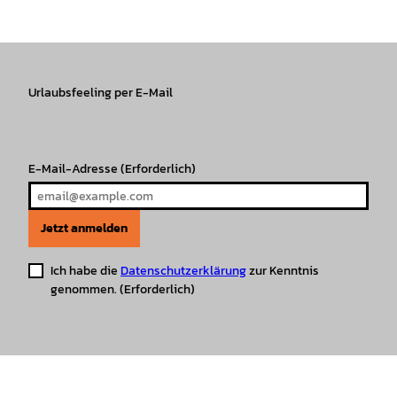
s
c
k
u
a
n
t
e
T
T
t
t
a
b
o
u
s
e
g
o
k
b
A
r
r
Urlaubsfeeling per E-Mail
o
e
p
e
a
k
p
s
m
t
E-Mail-Adresse
(Erforderlich)
Jetzt anmelden
Ich habe die
Datenschutzerklärung
zur Kenntnis
genommen.
(Erforderlich)