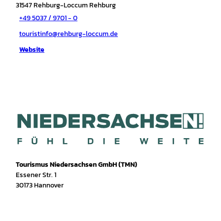
31547
Rehburg-Loccum Rehburg
+49 5037 / 9701 - 0
touristinfo@rehburg-loccum.de
Website
Tourismus Niedersachsen GmbH (TMN)
Essener Str. 1
30173 Hannover
I
f
T
Y
W
P
n
a
i
o
h
i