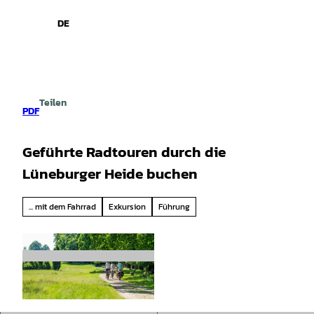
spiele
Z
u
DE
Leichte
Gebärdensprache
Suche
Menü
m
Sprache
I
n
h
a
Teilen
l
PDF
t
Geführte Radtouren durch die
Lüneburger Heide buchen
... mit dem Fahrrad
Exkursion
Führung
© Bispingen Touristik, Markus Tiemann |
CC-BY-SA