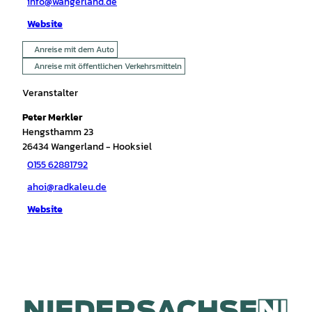
info@wangerland.de
Website
Anreise mit dem Auto
Anreise mit öffentlichen Verkehrsmitteln
Veranstalter
Peter Merkler
Hengsthamm 23
26434
Wangerland
- Hooksiel
0155 62881792
ahoi@radkaleu.de
Website