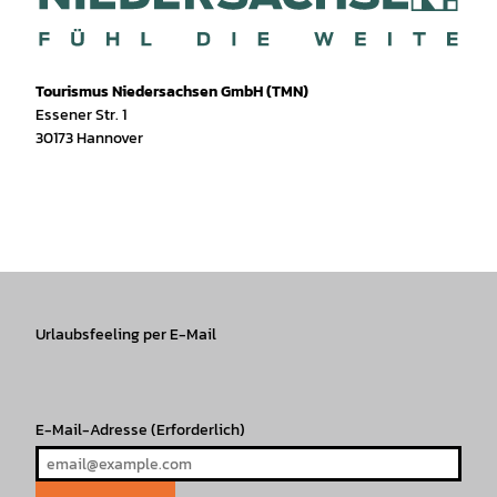
Tourismus Niedersachsen GmbH (TMN)
Essener Str. 1
30173 Hannover
I
f
T
Y
W
P
n
a
i
o
h
i
s
c
k
u
a
n
t
e
T
T
t
t
a
b
o
u
s
e
g
o
k
b
A
r
r
Urlaubsfeeling per E-Mail
o
e
p
e
a
k
p
s
m
t
E-Mail-Adresse
(Erforderlich)