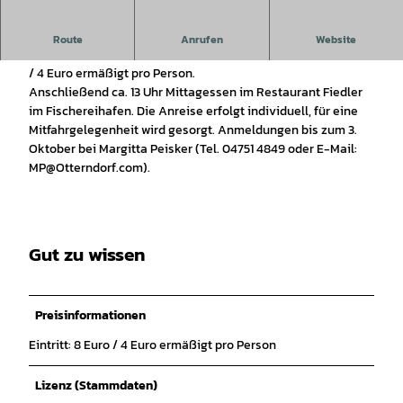
Treffpunkt: 10.45 Uhr, Historisches Museum, An der Geeste,
Route
Anrufen
Website
www.historisches-museum-bremerhaven.de
. Eintritt: 8 Euro
/ 4 Euro ermäßigt pro Person.
Anschließend ca. 13 Uhr Mittagessen im Restaurant Fiedler
im Fischereihafen. Die Anreise erfolgt individuell, für eine
Mitfahrgelegenheit wird gesorgt. Anmeldungen bis zum 3.
Oktober bei Margitta Peisker (Tel. 04751 4849 oder E-Mail:
MP@Otterndorf.com).
Gut zu wissen
Preisinformationen
Eintritt: 8 Euro / 4 Euro ermäßigt pro Person
Lizenz (Stammdaten)