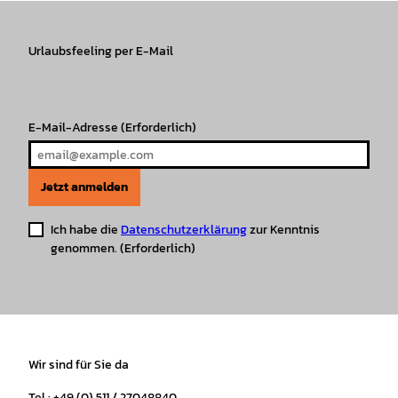
a
b
o
u
s
e
g
o
k
b
A
r
r
Urlaubsfeeling per E-Mail
o
e
p
e
a
k
p
s
m
t
E-Mail-Adresse
(Erforderlich)
Jetzt anmelden
Ich habe die
Datenschutzerklärung
zur Kenntnis
genommen.
(Erforderlich)
Wir sind für Sie da
Tel.: +49 (0) 511 / 27048840