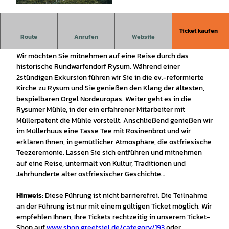
© Albrecht de Vries Photography |
CC-BY-SA
Ticket kaufen
Ortsführung Rysum mit Kirchenführung, Orgelspiel und
Route
Anrufen
Website
Mühle.
Wir möchten Sie mitnehmen auf eine Reise durch das
historische Rundwarfendorf Rysum. Während einer
2stündigen Exkursion führen wir Sie in die ev.-reformierte
Kirche zu Rysum und Sie genießen den Klang der ältesten,
bespielbaren Orgel Nordeuropas. Weiter geht es in die
Rysumer Mühle, in der ein erfahrener Mitarbeiter mit
Müllerpatent die Mühle vorstellt. Anschließend genießen wir
im Müllerhuus eine Tasse Tee mit Rosinenbrot und wir
erklären Ihnen, in gemütlicher Atmosphäre, die ostfriesische
Teezeremonie. Lassen Sie sich entführen und mitnehmen
auf eine Reise, untermalt von Kultur, Traditionen und
Jahrhunderte alter ostfriesischer Geschichte…
Hinweis:
Diese Führung ist nicht barrierefrei. Die Teilnahme
an der Führung ist nur mit einem gültigen Ticket möglich. Wir
empfehlen Ihnen, Ihre Tickets rechtzeitig in unserem Ticket-
Shop auf
www.shop.greetsiel.de/category/193
oder