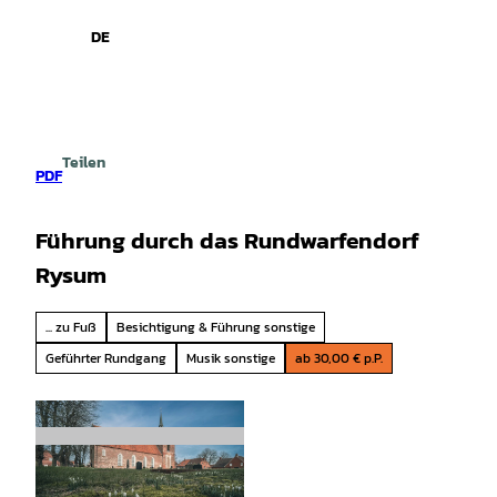
spiele
Z
u
DE
Leichte
Gebärdensprache
Suche
Menü
m
Sprache
I
n
h
a
Teilen
l
PDF
t
Führung durch das Rundwarfendorf
Rysum
... zu Fuß
Besichtigung & Führung sonstige
Geführter Rundgang
Musik sonstige
ab 30,00 € p.P.