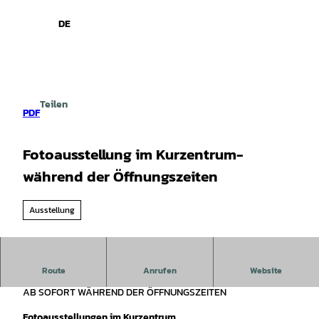
spiele
Z
u
DE
Leichte
Gebärdensprache
Suche
Menü
m
Sprache
I
n
h
a
Teilen
l
PDF
t
Fotoausstellung im Kurzentrum-
während der Öffnungszeiten
Ausstellung
Eine Fotoausstellung im Kurzentrum
Route
Anrufen
Website
AB SOFORT WÄHREND DER ÖFFNUNGSZEITEN
Fotoausstellungen im Kurzentrum