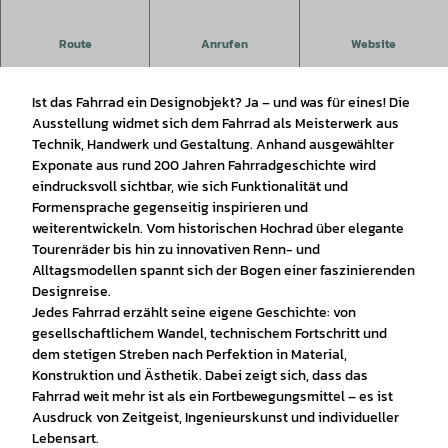
Feine Fahrräder – formvollendet & fantastisch (bis
Route
Anrufen
Website
10.01.2027)
Ist das Fahrrad ein Designobjekt? Ja – und was für eines! Die
Ausstellung widmet sich dem Fahrrad als Meisterwerk aus
Technik, Handwerk und Gestaltung. Anhand ausgewählter
Exponate aus rund 200 Jahren Fahrradgeschichte wird
eindrucksvoll sichtbar, wie sich Funktionalität und
Formensprache gegenseitig inspirieren und
weiterentwickeln. Vom historischen Hochrad über elegante
Tourenräder bis hin zu innovativen Renn- und
Alltagsmodellen spannt sich der Bogen einer faszinierenden
Designreise.
Jedes Fahrrad erzählt seine eigene Geschichte: von
gesellschaftlichem Wandel, technischem Fortschritt und
dem stetigen Streben nach Perfektion in Material,
Konstruktion und Ästhetik. Dabei zeigt sich, dass das
Fahrrad weit mehr ist als ein Fortbewegungsmittel – es ist
Ausdruck von Zeitgeist, Ingenieurskunst und individueller
Lebensart.