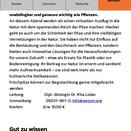
Buchen
Pilze sind faszinierend und viel mehr als nur kulinarische
Route
Anrufen
Website
Delikatessen. Sie sind im ökologischen Kreislauf der Natur
unabdingbar und genauso wichtig wie Pflanzen.
An diesem Abend werden wir einen virtuellen Ausflug in die
Natur mit dem spannenden Reich der Pilze machen. Hierbei
geht es auch um die Schönheit der Pilze und ihre vielfältigen
Vernetzungen in der Natur. Sie haben nicht nur Einfluss auf
die Bestäubung und den Geschmack von Pflanzen, sondern
bieten auch innovative Lösungen für die Herausforderungen
für unsere Zukunft – etwa als Ersatz für Plastik oder zur
Bodenreinigung. Ihr Beitrag zur Natur ist enorm und verdient
mehr Aufmerksamkeit – sie sind weit mehr als nur
kulinarische Delikatessen.
Frischpilze können zur Begutachtung gerne mitgebracht
werden.
Leitung: Dipl.-Biologin Dr. Rita Lüder
Anmeldung: 05037-967-0,
info@oessm.org
Kosten: Erw. 10,00 €
Gut zu wissen