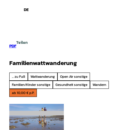
spiele
Z
u
DE
Leichte
Gebärdensprache
Suche
Menü
m
Sprache
I
n
h
a
Teilen
l
PDF
t
Familienwattwanderung
... zu Fuß
Wattwanderung
Open Air sonstige
Familien/Kinder sonstige
Gesundheit sonstige
Wandern
ab 10,00 € p.P.