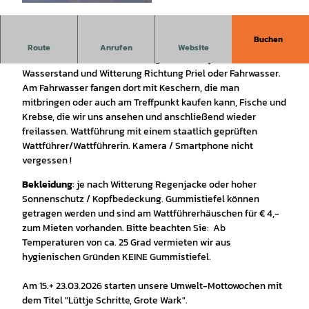
© ALEXANDER KASSNER, ALEX K. MEDIA |
CC-BY-SA
Buchen
Die Wattwanderung für die ganze Familie.
Route
Anrufen
Website
Auf der Familienwattwanderung laufen wir je nach
Wasserstand und Witterung Richtung Priel oder Fahrwasser.
Am Fahrwasser fangen dort mit Keschern, die man
mitbringen oder auch am Treffpunkt kaufen kann, Fische und
Krebse, die wir uns ansehen und anschließend wieder
freilassen. Wattführung mit einem staatlich geprüften
Wattführer/Wattführerin. Kamera / Smartphone nicht
vergessen !
Bekleidung
: je nach Witterung Regenjacke oder hoher
Sonnenschutz / Kopfbedeckung. Gummistiefel können
getragen werden und sind am Wattführerhäuschen für € 4,-
zum Mieten vorhanden. Bitte beachten Sie: Ab
Temperaturen von ca. 25 Grad vermieten wir aus
hygienischen Gründen KEINE Gummistiefel.
Am 15.+ 23.03.2026 starten unsere Umwelt-Mottowochen mit
dem Titel "Lüttje Schritte, Grote Wark".