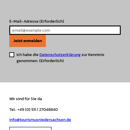
a
k
p
s
m
t
E-Mail-Adresse
(Erforderlich)
Jetzt anmelden
Ich habe die
Datenschutzerklärung
zur Kenntnis
genommen.
(Erforderlich)
Wir sind für Sie da
Tel.: +49 (0) 511 / 27048840
info@tourismusniedersachsen.de