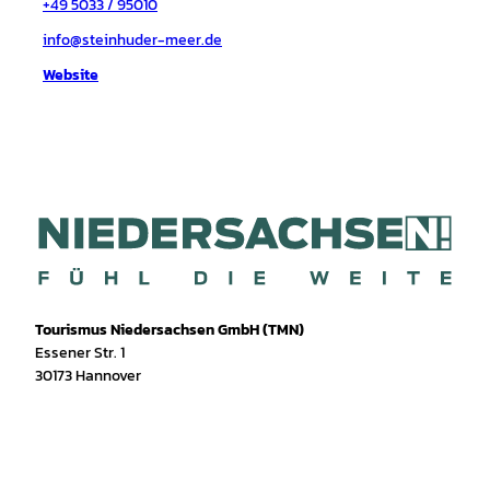
+49 5033 / 95010
info@steinhuder-meer.de
Website
Tourismus Niedersachsen GmbH (TMN)
Essener Str. 1
30173 Hannover
I
f
T
Y
W
P
n
a
i
o
h
i
s
c
k
u
a
n