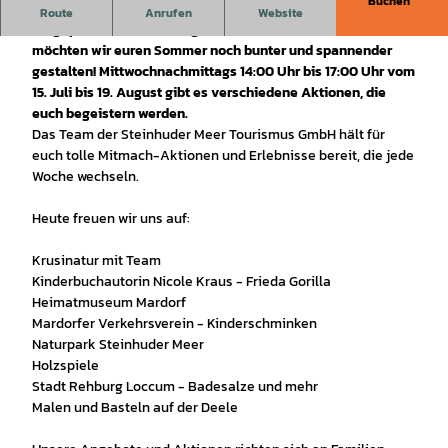
Buchen
Entdeckernasen, Grashüpfer, Minimäuse und Kletterflöhe
Route
Anrufen
Website
aufgepasst!
Mit tollen Angeboten für Kinder und Familien
möchten wir euren Sommer noch bunter und spannender
gestalten! Mittwochnachmittags 14:00 Uhr bis 17:00 Uhr vom
15. Juli bis 19. August gibt es verschiedene Aktionen, die
euch begeistern werden.
Das Team der Steinhuder Meer Tourismus GmbH hält für
euch tolle Mitmach-Aktionen und Erlebnisse bereit, die jede
Woche wechseln.
Heute freuen wir uns auf:
Krusinatur mit Team
Kinderbuchautorin Nicole Kraus - Frieda Gorilla
Heimatmuseum Mardorf
Mardorfer Verkehrsverein - Kinderschminken
Naturpark Steinhuder Meer
Holzspiele
Stadt Rehburg Loccum - Badesalze und mehr
Malen und Basteln auf der Deele