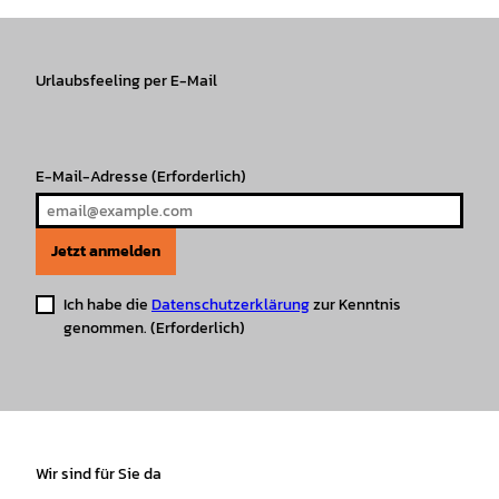
t
e
T
T
t
t
a
b
o
u
s
e
g
o
k
b
A
r
r
Urlaubsfeeling per E-Mail
o
e
p
e
a
k
p
s
m
t
E-Mail-Adresse
(Erforderlich)
Jetzt anmelden
Ich habe die
Datenschutzerklärung
zur Kenntnis
genommen.
(Erforderlich)
Wir sind für Sie da