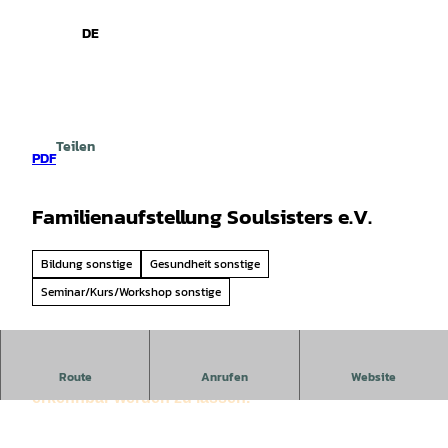
Z
u
DE
Leichte
Gebärdensprache
Suche
Menü
m
Sprache
I
n
h
a
Teilen
l
PDF
t
Familienaufstellung Soulsisters e.V.
Bildung sonstige
Gesundheit sonstige
Seminar/Kurs/Workshop sonstige
Als Familienaufstellung bezeichnet man ein Verfahren,
Route
Anrufen
Website
erkennbar werden zu lassen.