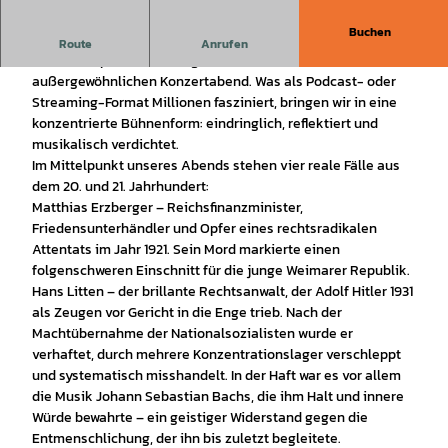
Buchen
Mit „Es war Mord!“ verbinden wir True Crime, klassische
Route
Anrufen
Musik und politische Zeitgeschichte zu einem
außergewöhnlichen Konzertabend. Was als Podcast- oder
Streaming-Format Millionen fasziniert, bringen wir in eine
konzentrierte Bühnenform: eindringlich, reflektiert und
musikalisch verdichtet.
Im Mittelpunkt unseres Abends stehen vier reale Fälle aus
dem 20. und 21. Jahrhundert:
Matthias Erzberger – Reichsfinanzminister,
Friedensunterhändler und Opfer eines rechtsradikalen
Attentats im Jahr 1921. Sein Mord markierte einen
folgenschweren Einschnitt für die junge Weimarer Republik.
Hans Litten – der brillante Rechtsanwalt, der Adolf Hitler 1931
als Zeugen vor Gericht in die Enge trieb. Nach der
Machtübernahme der Nationalsozialisten wurde er
verhaftet, durch mehrere Konzentrationslager verschleppt
und systematisch misshandelt. In der Haft war es vor allem
die Musik Johann Sebastian Bachs, die ihm Halt und innere
Würde bewahrte – ein geistiger Widerstand gegen die
Entmenschlichung, der ihn bis zuletzt begleitete.