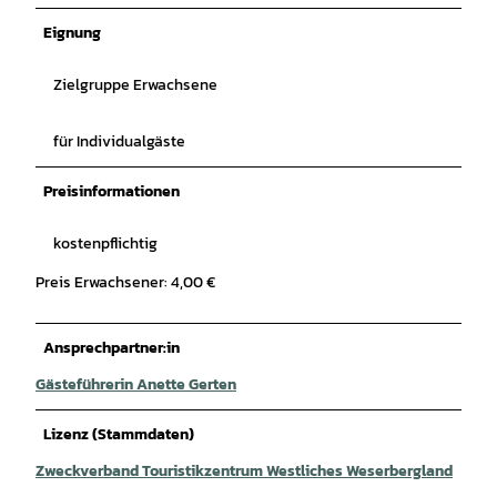
© Touristikzentrum Westliches Weserbergland, Annette Gerten |
CC-BY-SA
Eignung
Zielgruppe Erwachsene
für Individualgäste
Preisinformationen
kostenpflichtig
Preis Erwachsener: 4,00 €
Ansprechpartner:in
Gästeführerin Anette Gerten
Lizenz (Stammdaten)
Zweckverband Touristikzentrum Westliches Weserbergland