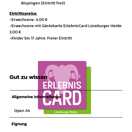
Bispingen (Eintritt frei!)
Eintrittspreise:
-Erwachsene: 4,00 €
-Erwachsene mit Gästekarte ErlebnisCard Lüneburger Heide:
3,00 €
-Kinder bis 17 Jahre: Freier Eintritt
Gut zu wissen
Allgemeine Informationen
Open Air
© ErlebnisCard Lüneburger Heide, Bispingen Touristik e.V. |
CC-BY-SA
Eignung