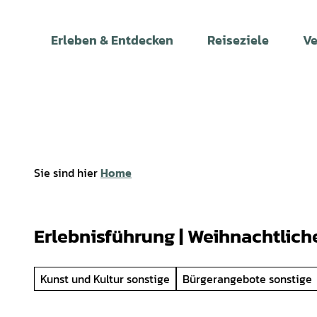
Z
u
Erleben & Entdecken
Reiseziele
Ve
m
I
n
h
a
l
t
Sie sind hier
Home
Erlebnisführung | Weihnachtlich
Kunst und Kultur sonstige
Bürgerangebote sonstige