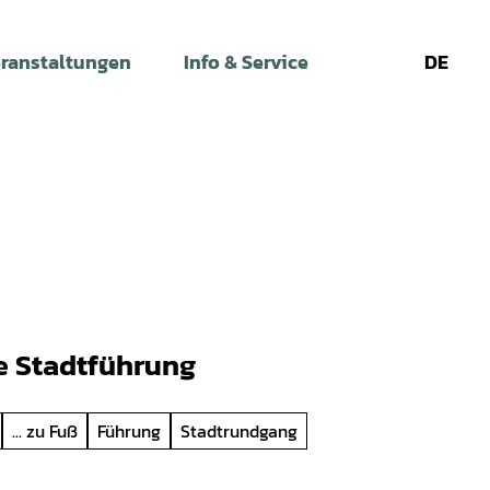
ranstaltungen
Info & Service
DE
Leichte
Gebärdens
Su
Sprache
e Stadtführung
... zu Fuß
Führung
Stadtrundgang