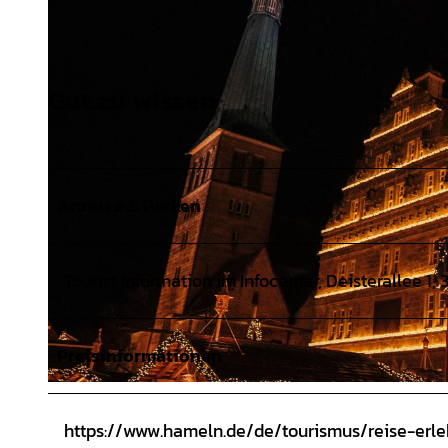
Gut zu wissen
Anreise & Parken
Tourist Information im Infocenter, Deisterallee 1
Preisinformationen
© Hameln Marketing und Tourismus GmbH |
CC-BY-SA
https://www.hameln.de/de/tourismus/reise-erl