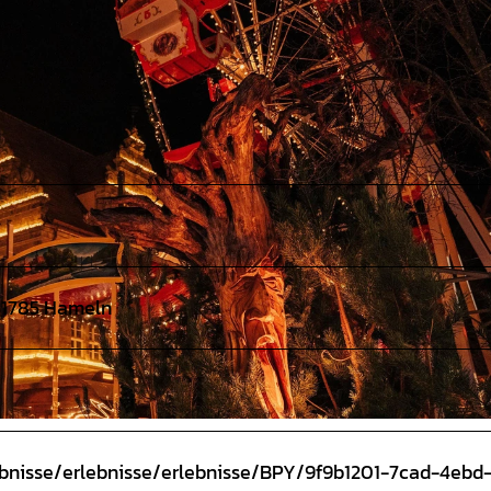
, 31785 Hameln
ebnisse/erlebnisse/erlebnisse/BPY/9f9b1201-7cad-4ebd