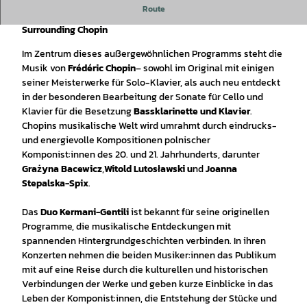
Rathauskonzert
Route
Surrounding Chopin
Im Zentrum dieses außergewöhnlichen Programms steht die
Musik von
Frédéric Chopin
– sowohl im Original mit einigen
seiner Meisterwerke für Solo-Klavier, als auch neu entdeckt
in der besonderen Bearbeitung der Sonate für Cello und
Klavier für die Besetzung
Bassklarinette und Klavier
.
Chopins musikalische Welt wird umrahmt durch eindrucks-
und energievolle Kompositionen polnischer
Komponist:innen des 20. und 21. Jahrhunderts, darunter
Grażyna Bacewicz
,
Witold Lutosławski u
nd
Joanna
Stepalska-Spix
.
Das
Duo Kermani-Gentili
ist bekannt für seine originellen
Programme, die musikalische Entdeckungen mit
spannenden Hintergrundgeschichten verbinden. In ihren
Konzerten nehmen die beiden Musiker:innen das Publikum
mit auf eine Reise durch die kulturellen und historischen
Verbindungen der Werke und geben kurze Einblicke in das
Leben der Komponist:innen, die Entstehung der Stücke und