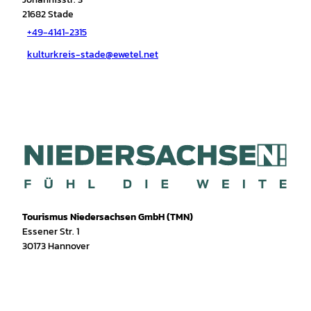
21682
Stade
+49-4141-2315
kulturkreis-stade@ewetel.net
Tourismus Niedersachsen GmbH (TMN)
Essener Str. 1
30173 Hannover
I
f
T
Y
W
P
n
a
i
o
h
i
s
c
k
u
a
n