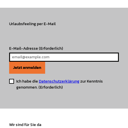
t
e
T
T
t
t
a
b
o
u
s
e
g
o
k
b
A
r
r
Urlaubsfeeling per E-Mail
o
e
p
e
a
k
p
s
m
t
E-Mail-Adresse
(Erforderlich)
Jetzt anmelden
Ich habe die
Datenschutzerklärung
zur Kenntnis
genommen.
(Erforderlich)
Wir sind für Sie da