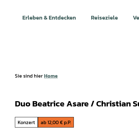
Z
u
Erleben & Entdecken
Reiseziele
Ve
m
I
n
h
a
l
t
Sie sind hier
Home
Duo Beatrice Asare / Christian Su
Konzert
ab 12,00 € p.P.