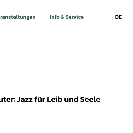
ranstaltungen
Info & Service
DE
Leichte
Gebärdens
Su
Sprache
ter: Jazz für Leib und Seele