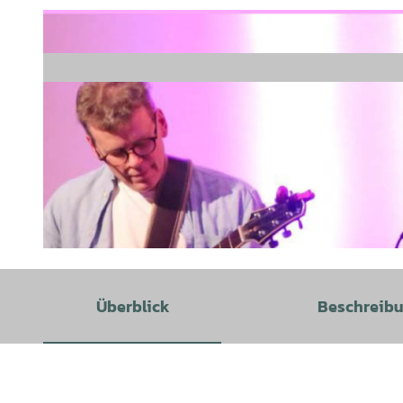
© Beatrice Asare, unbekannt |
CC-BY-SA
Überblick
Beschreib