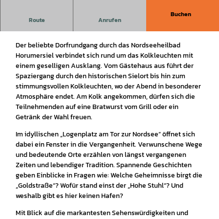
Buchen
Ein historischer Rundgang durch den Sielort Horumersiel mit
Route
Anrufen
der erfahrenen Gästeführerin Ute Weers
Der beliebte Dorfrundgang durch das Nordseeheilbad
Horumersiel verbindet sich rund um das Kolkleuchten mit
einem geselligen Ausklang. Vom Gästehaus aus führt der
Spaziergang durch den historischen Sielort bis hin zum
stimmungsvollen Kolkleuchten, wo der Abend in besonderer
Atmosphäre endet. Am Kolk angekommen, dürfen sich die
Teilnehmenden auf eine Bratwurst vom Grill oder ein
Getränk der Wahl freuen.
Im idyllischen „Logenplatz am Tor zur Nordsee“ öffnet sich
dabei ein Fenster in die Vergangenheit. Verwunschene Wege
und bedeutende Orte erzählen von längst vergangenen
Zeiten und lebendiger Tradition. Spannende Geschichten
geben Einblicke in Fragen wie: Welche Geheimnisse birgt die
„Goldstraße“? Wofür stand einst der „Hohe Stuhl“? Und
weshalb gibt es hier keinen Hafen?
Mit Blick auf die markantesten Sehenswürdigkeiten und