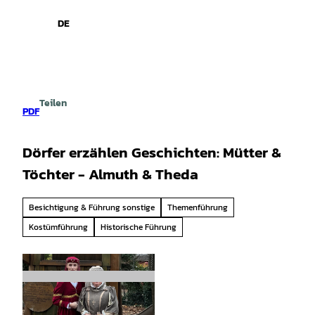
spiele
Z
u
DE
Leichte
Gebärdensprache
Suche
Menü
m
Sprache
I
n
h
a
Teilen
l
PDF
t
Dörfer erzählen Geschichten: Mütter &
Töchter - Almuth & Theda
Besichtigung & Führung sonstige
Themenführung
Kostümführung
Historische Führung