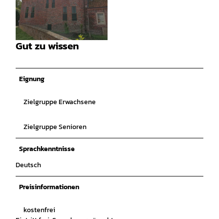
© Touristik GmbH Krummhörn-Greetsiel, Maike
Habben |
CC-BY-SA
Gut zu wissen
© Touristik GmbH Krummhörn-Greetsiel, Maike
Habben |
CC-BY-SA
Eignung
Zielgruppe Erwachsene
Zielgruppe Senioren
Sprachkenntnisse
Deutsch
Preisinformationen
kostenfrei