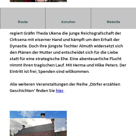
© Ländliche Akademie Krummhörn |
CC-BY-SA
Ein Erzähltheater der Ländlichen Akademie Krummhörn.
Route
Anrufen
Website
Ostfriesland um 1500: Nach dem frühen Tod ihres Mannes
regiert Gräfin Theda Ukena die junge Reichsgrafschaft der
Cirksena mit eiserner Hand und kämpft um den Erhalt der
Dynastie. Doch ihre jüngste Tochter Almuth widersetzt sich
den Plänen der Mutter und entscheidet sich für die Liebe
statt für eine strategische Ehe. Eine abenteuerliche Flucht
nimmt ihren tragischen Lauf. Mit Herma und Hilke Peters. Der
Eintritt ist frei, Spenden sind willkommen.
Alle weiteren Veranstaltungen der Reihe „Dörfer erzählen
Geschichten“ finden Sie
hier
.