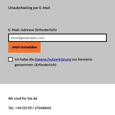
g
o
k
b
A
r
r
Urlaubsfeeling per E-Mail
o
e
p
e
a
k
p
s
m
t
E-Mail-Adresse
(Erforderlich)
Jetzt anmelden
Ich habe die
Datenschutzerklärung
zur Kenntnis
genommen.
(Erforderlich)
Wir sind für Sie da
Tel.: +49 (0) 511 / 27048840