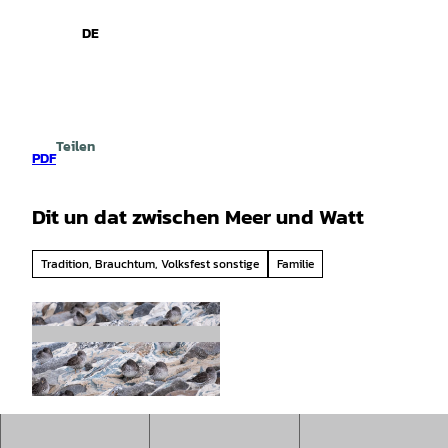
spiele
Z
u
DE
Leichte
Gebärdensprache
Suche
Menü
m
Sprache
I
n
h
a
Teilen
l
PDF
t
Dit un dat zwischen Meer und Watt
Tradition, Brauchtum, Volksfest sonstige
Familie
© Kurverwaltung Wangerooge |
CC0