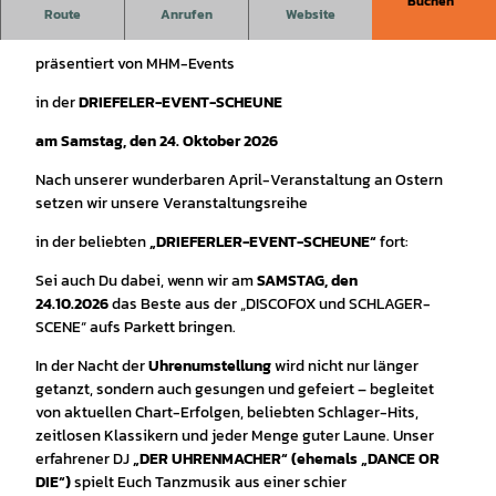
Buchen
Route
Anrufen
Website
Die LÄNGSTE DISCOFOX- UND SCHLAGER-NACHT
präsentiert von MHM-Events
in der
DRIEFELER-EVENT-SCHEUNE
am Samstag, den 24. Oktober 2026
Nach unserer wunderbaren April-Veranstaltung an Ostern
setzen wir unsere Veranstaltungsreihe
in der beliebten
„DRIEFERLER-EVENT-SCHEUNE“
fort:
Sei auch Du dabei, wenn wir am
SAMSTAG, den
24.10.2026
das Beste aus der „DISCOFOX und SCHLAGER-
SCENE“ aufs Parkett bringen.
In der Nacht der
Uhrenumstellung
wird nicht nur länger
getanzt, sondern auch gesungen und gefeiert – begleitet
von aktuellen Chart-Erfolgen, beliebten Schlager-Hits,
zeitlosen Klassikern und jeder Menge guter Laune. Unser
erfahrener DJ
„DER UHRENMACHER“ (ehemals „DANCE OR
DIE“)
spielt Euch Tanzmusik aus einer schier