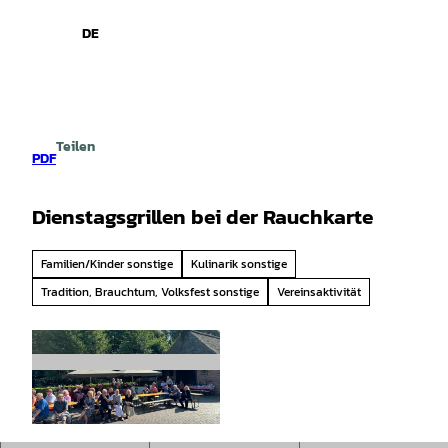
spiele
Z
u
DE
Leichte
Gebärdensprache
Suche
Menü
m
Sprache
I
n
h
a
Teilen
l
PDF
t
Dienstagsgrillen bei der Rauchkarte
Familien/Kinder sonstige
Kulinarik sonstige
Tradition, Brauchtum, Volksfest sonstige
Vereinsaktivität
©
CC-BY-SA