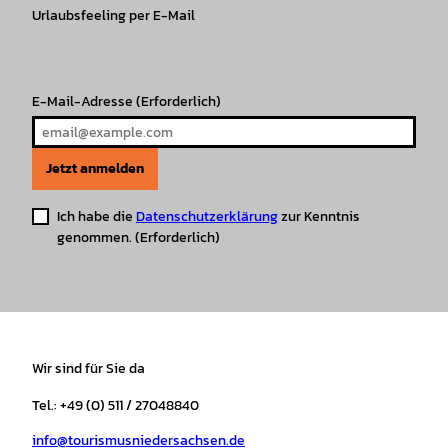
r
Urlaubsfeeling per E-Mail
o
e
p
e
a
k
p
s
m
t
E-Mail-Adresse
(Erforderlich)
Jetzt anmelden
Ich habe die
Datenschutzerklärung
zur Kenntnis
genommen.
(Erforderlich)
Wir sind für Sie da
Tel.: +49 (0) 511 / 27048840
info@tourismusniedersachsen.de