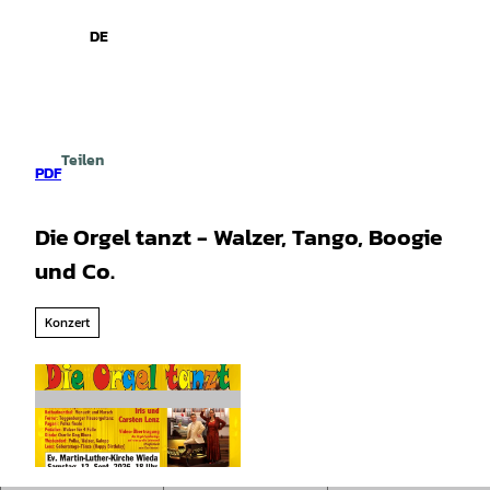
spiele
Z
u
DE
Leichte
Gebärdensprache
Suche
Menü
m
Sprache
I
n
h
a
Teilen
l
PDF
t
Die Orgel tanzt - Walzer, Tango, Boogie
und Co.
Konzert
© Carsten |
CC-BY