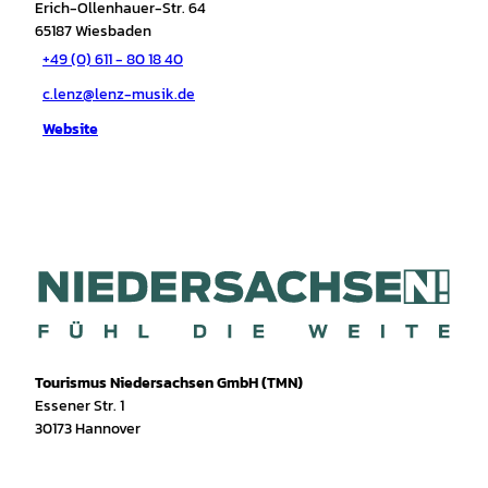
Erich-Ollenhauer-Str. 64
65187
Wiesbaden
+49 (0) 611 - 80 18 40
c.lenz@lenz-musik.de
Website
Tourismus Niedersachsen GmbH (TMN)
Essener Str. 1
30173 Hannover
I
f
T
Y
W
P