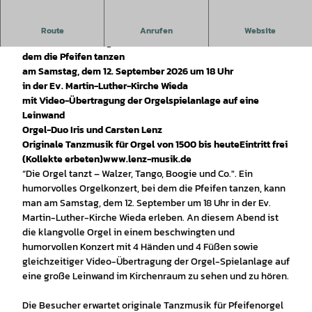
Die Orgel tanzt - Walzer, Tango, Boogie und Co.
Route
Anrufen
Website
Ein humorvolles Orgelkonzert mit 4 Händen und 4 Füßen, bei
dem die Pfeifen tanzen
am Samstag, dem 12. September 2026 um 18 Uhr
in der Ev. Martin-Luther-Kirche Wieda
mit Video-Übertragung der Orgelspielanlage auf eine
Leinwand
Orgel-Duo Iris und Carsten Lenz
Originale Tanzmusik für Orgel von 1500 bis heute
Eintritt frei
(Kollekte erbeten)
www.lenz-musik.de
“Die Orgel tanzt – Walzer, Tango, Boogie und Co.". Ein
humorvolles Orgelkonzert, bei dem die Pfeifen tanzen, kann
man am Samstag, dem 12. September um 18 Uhr in der Ev.
Martin-Luther-Kirche Wieda erleben. An diesem Abend ist
die klangvolle Orgel in einem beschwingten und
humorvollen Konzert mit 4 Händen und 4 Füßen sowie
gleichzeitiger Video-Übertragung der Orgel-Spielanlage auf
eine große Leinwand im Kirchenraum zu sehen und zu hören.
Die Besucher erwartet originale Tanzmusik für Pfeifenorgel