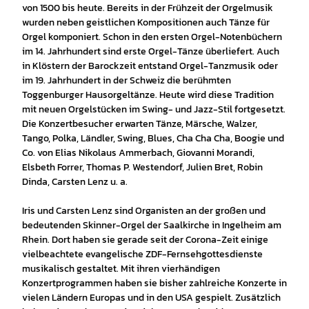
von 1500 bis heute. Bereits in der Frühzeit der Orgelmusik
wurden neben geistlichen Kompositionen auch Tänze für
Orgel komponiert. Schon in den ersten Orgel-Notenbüchern
im 14. Jahrhundert sind erste Orgel-Tänze überliefert. Auch
in Klöstern der Barockzeit entstand Orgel-Tanzmusik oder
im 19. Jahrhundert in der Schweiz die berühmten
Toggenburger Hausorgeltänze. Heute wird diese Tradition
mit neuen Orgelstücken im Swing- und Jazz-Stil fortgesetzt.
Die Konzertbesucher erwarten Tänze, Märsche, Walzer,
Tango, Polka, Ländler, Swing, Blues, Cha Cha Cha, Boogie und
Co. von Elias Nikolaus Ammerbach, Giovanni Morandi,
Elsbeth Forrer, Thomas P. Westendorf, Julien Bret, Robin
Dinda, Carsten Lenz u. a.
Iris und Carsten Lenz sind Organisten an der großen und
bedeutenden Skinner-Orgel der Saalkirche in Ingelheim am
Rhein. Dort haben sie gerade seit der Corona-Zeit einige
vielbeachtete evangelische ZDF-Fernsehgottesdienste
musikalisch gestaltet. Mit ihren vierhändigen
Konzertprogrammen haben sie bisher zahlreiche Konzerte in
vielen Ländern Europas und in den USA gespielt. Zusätzlich