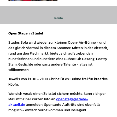
© STADE Marketing und Tourismus GmbH |
CC-BY-SA
Route
Stades Sofa wird wieder zur kleinen Open-Air-Bühne.
Open Stage in Stade!
Stades Sofa wird wieder zur kleinen Open-Air-Bühne - und
das gleich viermal in diesem Sommer! Mitten in der Altstadt,
rund um den Fischmarkt, bietet sich aufstrebenden
Künstlerinnen und Künstlern eine Bühne: Ob Gesang, Poetry
Slam, Gedichte oder ganz andere Talente - alles ist
willkommen!
Jeweils von 18:00 - 21:00 Uhr heißt es: Bühne frei für kreative
Köpfe.
Wer sich vorab einen Zeitslot sichern möchte, kann sich per
Mail mit einer kurzen Info an
openstage@stade-
aktuell.de
anmelden. Spontante Auftritte sind ebenfalls
möglich - einfach vorbeikommen und loslegen!