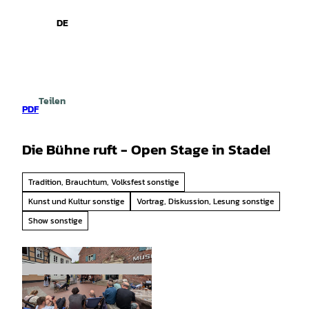
spiele
Z
u
DE
Leichte
Gebärdensprache
Suche
Menü
m
Sprache
I
n
h
a
Teilen
l
PDF
t
Die Bühne ruft - Open Stage in Stade!
Tradition, Brauchtum, Volksfest sonstige
Kunst und Kultur sonstige
Vortrag, Diskussion, Lesung sonstige
Show sonstige