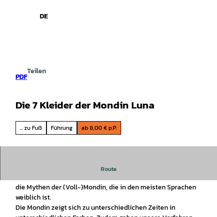
spiele
Z
u
DE
Leichte
Gebärdensprache
Suche
Menü
m
Sprache
I
n
h
a
Teilen
l
PDF
t
Die 7 Kleider der Mondin Luna
... zu Fuß
Führung
ab 8,00 € p.P.
Lichtmondwanderung
Route
Sternenführerin Andrea nimmt dich mit auf eine Reise durch
die Mythen der (Voll-)Mondin, die in den meisten Sprachen
weiblich ist.
Die Mondin zeigt sich zu unterschiedlichen Zeiten in