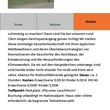
© Olaf Kropp, OKR_8.2_AUR |
CC-BY-SA
Buchen
Deichspaziergang statt schlickige Wattwanderung
Route
Website
Sie wollen mehr über das Wattenmeer erfahren, ohne sich
schmutzig zu machen? Dann sind Sie bei unserem rund
1,5km langen Deichspaziergang genau richtig! Wir stellen
diese einmalige Gezeitenlandschaft mit ihren typischen
Wattbewohnern und deren Überlebensstrategien vor,
thematisieren die Geschichte des Deichbaus, der
Entwässerung und die Herausforderungen des
Klimawandels. Da wir auf den Hauptdeichen unterwegs sind,
sind Hunde leider nicht erlaubt. Für Groß und Klein ab 6
Jahre; ebenso für Rollstuhlfahrende geeignet.
Dauer:
ca. 2
Stunden.
Kosten:
Erwachsene 9,00 €/ Kinder 6,00 €. Mit NC:
Erwachsene 8,00€/ Kinder 5,00€.
Treffpunkt:
Parkplatz „Pilsumer Leuchtturm“
Buchung unbedingt im Nationalpark-Haus oder online
erforderlich, da begrenzte Teilnehmerzahl!