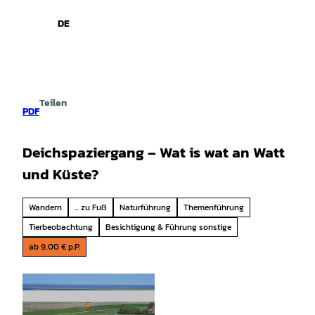
spiele
Z
u
DE
Leichte
Gebärdensprache
Suche
Menü
m
Sprache
I
n
h
a
Teilen
l
PDF
t
Deichspaziergang – Wat is wat an Watt
und Küste?
Wandern
... zu Fuß
Naturführung
Themenführung
Tierbeobachtung
Besichtigung & Führung sonstige
ab 9,00 € p.P.