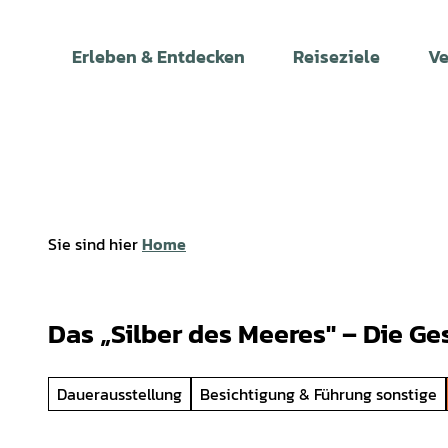
Z
u
Erleben & Entdecken
Reiseziele
Ve
m
I
n
h
a
l
t
Sie sind hier
Home
Das „Silber des Meeres" – Die Ge
Dauerausstellung
Besichtigung & Führung sonstige