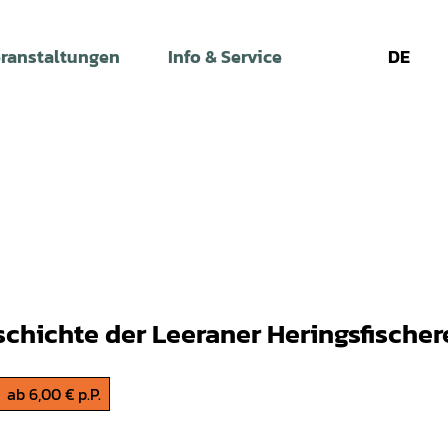
ranstaltungen
Info & Service
DE
Leichte
Gebärdens
Su
Sprache
schichte der Leeraner Heringsfischer
ab 6,00 € p.P.