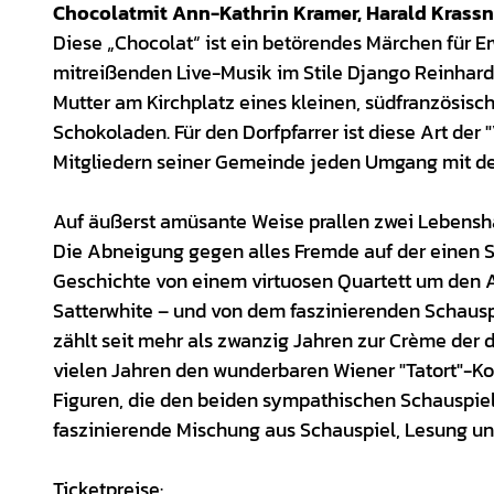
Chocolat
mit Ann-Kathrin Kramer, Harald Krass
Diese „Chocolat“ ist ein betörendes Märchen für E
mitreißenden Live-Musik im Stile Django Reinhardts
Mutter am Kirchplatz eines kleinen, südfranzösisch
Schokoladen. Für den Dorfpfarrer ist diese Art der 
Mitgliedern seiner Gemeinde jeden Umgang mit der
Auf äußerst amüsante Weise prallen zwei Lebenshal
Die Abneigung gegen alles Fremde auf der einen Se
Geschichte von einem virtuosen Quartett um den 
Satterwhite – und von dem faszinierenden Schausp
zählt seit mehr als zwanzig Jahren zur Crème der 
vielen Jahren den wunderbaren Wiener "Tatort"-Ko
Figuren, die den beiden sympathischen Schauspiel
faszinierende Mischung aus Schauspiel, Lesung un
Ticketpreise: