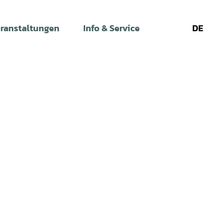
ranstaltungen
Info & Service
DE
Leichte
Gebärdens
Su
Sprache