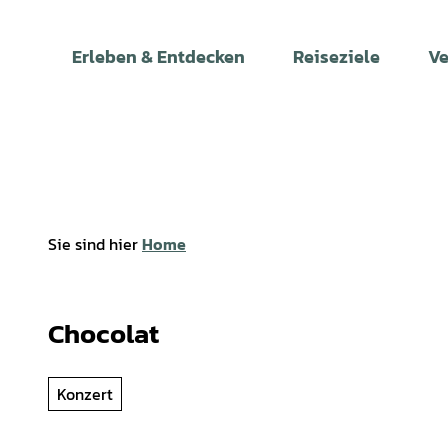
Z
u
Erleben & Entdecken
Reiseziele
Ve
m
I
n
h
a
l
t
Sie sind hier
Home
Chocolat
Konzert