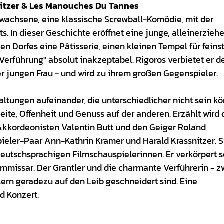
nitzer & Les Manouches Du Tannes
rwachsene, eine klassische Screwball-Komödie, mit der
. In dieser Geschichte eröffnet eine junge, alleinerzieh
en Dorfes eine Pâtisserie, einen kleinen Tempel für feins
"Verführung" absolut inakzeptabel. Rigoros verbietet er d
 jungen Frau - und wird zu ihrem großen Gegenspieler.
tungen aufeinander, die unterschiedlicher nicht sein kö
ite, Offenheit und Genuss auf der anderen. Erzählt wird 
Akkordeonisten Valentin Butt und den Geiger Roland
ieler-Paar Ann-Kathrin Kramer und Harald Krassnitzer. S
deutschsprachigen Filmschauspielerinnen. Er verkörpert s
mmissar. Der Grantler und die charmante Verführerin - z
ern geradezu auf den Leib geschneidert sind. Eine
d Konzert.