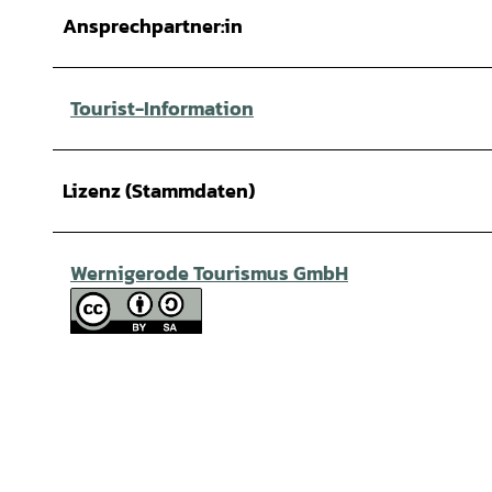
Ansprechpartner:in
Tourist-Information
Lizenz (Stammdaten)
Wernigerode Tourismus GmbH