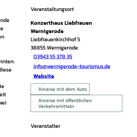
Veranstaltungsort
ende
Konzerthaus Liebfrauen
te
Wernigerode
en
Liebfrauenkirchhof 5
38855
Wernigerode
03943 55 378 35
nnten:
info@wernigerode-tourismus.de
diese
Website
ie
Anreise mit dem Auto
eit
Anreise mit öffentlichen
wei
Verkehrsmitteln
Veranstalter