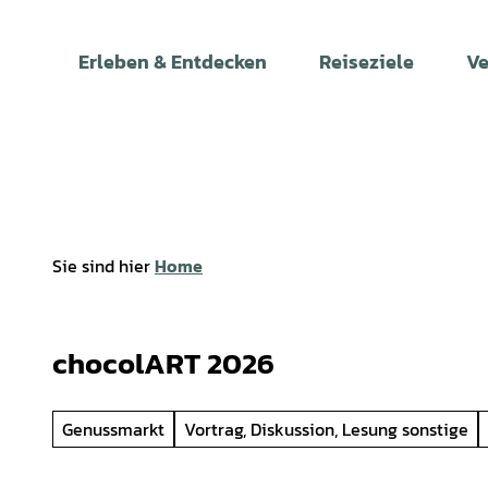
Z
u
Erleben & Entdecken
Reiseziele
Ve
m
I
n
h
a
l
t
Sie sind hier
Home
chocolART 2026
Genussmarkt
Vortrag, Diskussion, Lesung sonstige