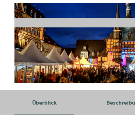
© WTG |
CC-BY-SA
Überblick
Beschreib