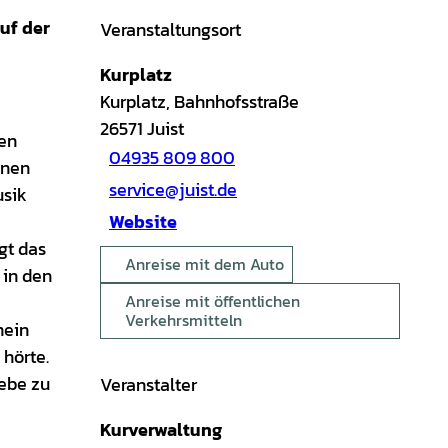
uf der
Veranstaltungsort
Kurplatz
Kurplatz, Bahnhofsstraße
26571
Juist
ten
04935 809 800
inen
service@juist.de
usik
Website
gt das
Anreise mit dem Auto
 in den
Anreise mit öffentlichen
Verkehrsmitteln
mein
 hörte.
iebe zu
Veranstalter
Kurverwaltung