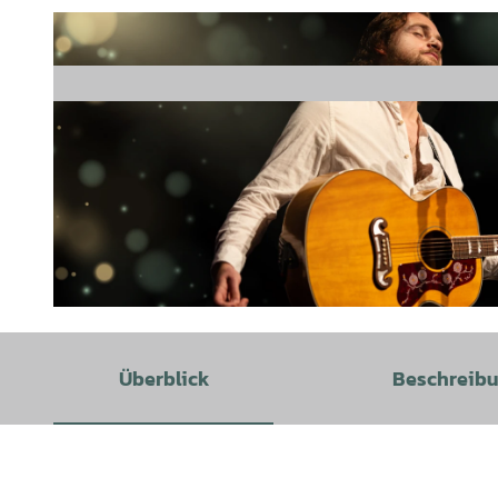
© Andreas Hannig |
CC-BY
Überblick
Beschreib