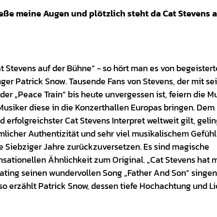
ließe meine Augen und plötzlich steht da Cat Stevens a
at Stevens auf der Bühne“ - so hört man es von begeister
ger Patrick Snow. Tausende Fans von Stevens, der mit se
er „Peace Train“ bis heute unvergessen ist, feiern die M
usiker diese in die Konzerthallen Europas bringen. Dem
erfolgreichster Cat Stevens Interpret weltweit gilt, gelin
licher Authentizität und sehr viel musikalischem Gefühl
ie Siebziger Jahre zurückzuversetzen. Es sind magische
nsationellen Ähnlichkeit zum Original. „Cat Stevens hat 
ating seinen wundervollen Song „Father And Son“ singen
 so erzählt Patrick Snow, dessen tiefe Hochachtung und L