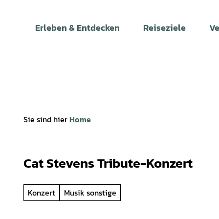
Z
u
Erleben & Entdecken
Reiseziele
Ve
m
I
n
h
a
l
t
Sie sind hier
Home
Cat Stevens Tribute-Konzert
Konzert
Musik sonstige