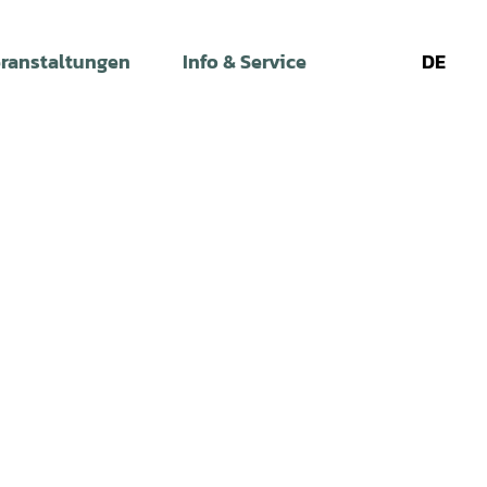
ranstaltungen
Info & Service
DE
Leichte
Gebärdens
Su
Sprache