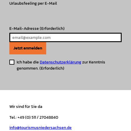
r
Urlaubsfeeling per E-Mail
o
e
p
e
a
k
p
s
m
t
E-Mail-Adresse
(Erforderlich)
Jetzt anmelden
Ich habe die
Datenschutzerklärung
zur Kenntnis
genommen.
(Erforderlich)
Wir sind für Sie da
Tel.: +49 (0) 511 / 27048840
info@tourismusniedersachsen.de