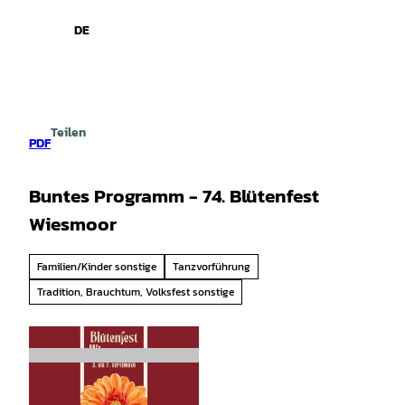
spiele
Z
u
DE
Leichte
Gebärdensprache
Suche
Menü
m
Sprache
I
n
h
a
Teilen
l
PDF
t
Buntes Programm - 74. Blütenfest
Wiesmoor
Familien/Kinder sonstige
Tanzvorführung
Tradition, Brauchtum, Volksfest sonstige