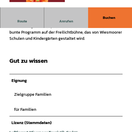
©
CC0
Buchen
Buntes Programm auf der Freilichtbühne
Route
Anrufen
Am Samstag, der 5. September, startet um 14.30 Uhr das
bunte Programm auf der Freilichtbühne, das von Wiesmoorer
Schulen und Kindergärten gestaltet wird.
Gut zu wissen
Eignung
Zielgruppe Familien
für Familien
Lizenz (Stammdaten)