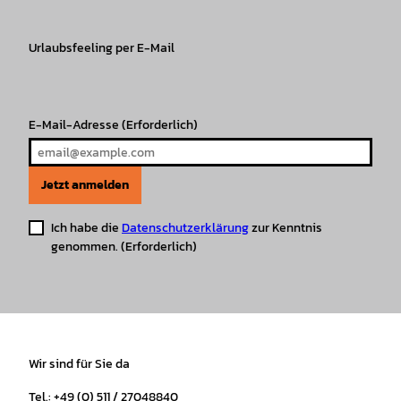
a
b
o
u
s
e
g
o
k
b
A
r
r
Urlaubsfeeling per E-Mail
o
e
p
e
a
k
p
s
m
t
E-Mail-Adresse
(Erforderlich)
Jetzt anmelden
Ich habe die
Datenschutzerklärung
zur Kenntnis
genommen.
(Erforderlich)
Wir sind für Sie da
Tel.: +49 (0) 511 / 27048840