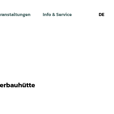
ranstaltungen
Info & Service
DE
Leichte
Gebärdens
Su
Sprache
derbauhütte