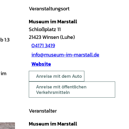
Veranstaltungsort
Museum im Marstall
Schloßplatz 11
21423
Winsen (Luhe)
b 1:3
04171 3419
info@museum-im-marstall.de
Website
 im
Anreise mit dem Auto
Anreise mit öffentlichen
Verkehrsmitteln
Veranstalter
Museum im Marstall