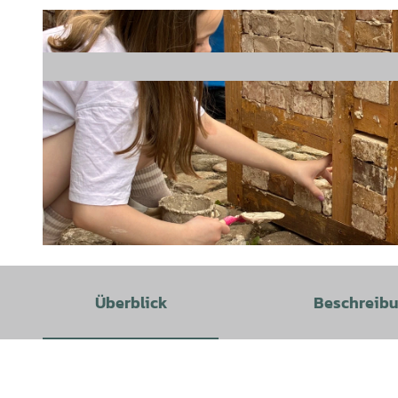
© Museum im Marstall |
CC-BY
Überblick
Beschreib