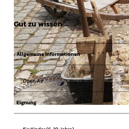
Gut zu wissen
Allgemeine Informationen
Open Air
Eignung
© Museum im Marstall |
CC-BY