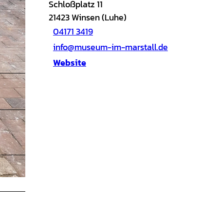
Schloßplatz 11
21423
Winsen (Luhe)
04171 3419
info@museum-im-marstall.de
Website