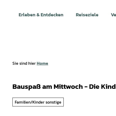
Z
u
Erleben & Entdecken
Reiseziele
Ve
m
I
n
h
a
l
t
Sie sind hier
Home
Bauspaß am Mittwoch - Die Kin
Familien/Kinder sonstige