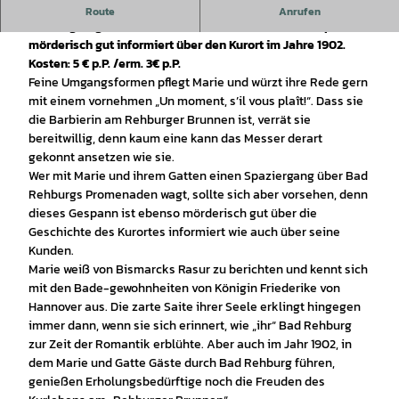
Wer mit Marie und Hans einen Spaziergang durch Bad
Route
Anrufen
Rehburg wagt, sollte sich vorsehen, denn dieses Gespann ist
mörderisch gut informiert über den Kurort im Jahre 1902.
Kosten: 5 € p.P. /erm. 3€ p.P.
Feine Umgangsformen pflegt Marie und würzt ihre Rede gern
mit einem vornehmen „Un moment, s’il vous plaît!“. Dass sie
die Barbierin am Rehburger Brunnen ist, verrät sie
bereitwillig, denn kaum eine kann das Messer derart
gekonnt ansetzen wie sie.
Wer mit Marie und ihrem Gatten einen Spaziergang über Bad
Rehburgs Promenaden wagt, sollte sich aber vorsehen, denn
dieses Gespann ist ebenso mörderisch gut über die
Geschichte des Kurortes informiert wie auch über seine
Kunden.
Marie weiß von Bismarcks Rasur zu berichten und kennt sich
mit den Bade-gewohnheiten von Königin Friederike von
Hannover aus. Die zarte Saite ihrer Seele erklingt hingegen
immer dann, wenn sie sich erinnert, wie „ihr“ Bad Rehburg
zur Zeit der Romantik erblühte. Aber auch im Jahr 1902, in
dem Marie und Gatte Gäste durch Bad Rehburg führen,
genießen Erholungsbedürftige noch die Freuden des