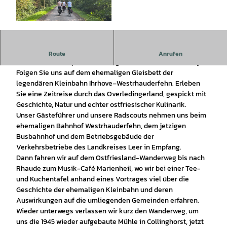
© Tourist-Information Rhauderfehn |
CC-BY-SA
Mit dem Fahrrad unterwegs ...
Route
Anrufen
Wo einst die Dampflok fauchte, genießen wir heute die Idylle:
Folgen Sie uns auf dem ehemaligen Gleisbett der
legendären Kleinbahn Ihrhove–Westrhauderfehn. Erleben
Sie eine Zeitreise durch das Overledingerland, gespickt mit
Geschichte, Natur und echter ostfriesischer Kulinarik.
Unser Gästeführer und unsere Radscouts nehmen uns beim
ehemaligen Bahnhof Westrhauderfehn, dem jetzigen
Busbahnhof und dem Betriebsgebäude der
Verkehrsbetriebe des Landkreises Leer in Empfang.
Dann fahren wir auf dem Ostfriesland-Wanderweg bis nach
Rhaude zum Musik-Café Marienheil, wo wir bei einer Tee-
und Kuchentafel anhand eines Vortrages viel über die
Geschichte der ehemaligen Kleinbahn und deren
Auswirkungen auf die umliegenden Gemeinden erfahren.
Wieder unterwegs verlassen wir kurz den Wanderweg, um
uns die 1945 wieder aufgebaute Mühle in Collinghorst, jetzt