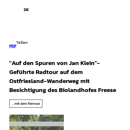
spiele
Z
u
DE
Leichte
Gebärdensprache
Suche
Menü
m
Sprache
I
n
h
a
Teilen
l
PDF
t
"Auf den Spuren von Jan Klein"-
Geführte Radtour auf dem
Ostfriesland-Wanderweg mit
Besichtigung des Biolandhofes Freese
... mit dem Fahrrad