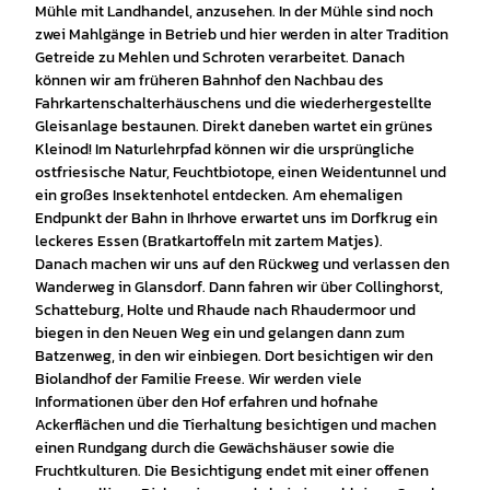
Mühle mit Landhandel, anzusehen. In der Mühle sind noch
zwei Mahlgänge in Betrieb und hier werden in alter Tradition
Getreide zu Mehlen und Schroten verarbeitet. Danach
können wir am früheren Bahnhof den Nachbau des
Fahrkartenschalterhäuschens und die wiederhergestellte
Gleisanlage bestaunen. Direkt daneben wartet ein grünes
Kleinod! Im Naturlehrpfad können wir die ursprüngliche
ostfriesische Natur, Feuchtbiotope, einen Weidentunnel und
ein großes Insektenhotel entdecken. Am ehemaligen
Endpunkt der Bahn in Ihrhove erwartet uns im Dorfkrug ein
leckeres Essen (Bratkartoffeln mit zartem Matjes).
Danach machen wir uns auf den Rückweg und verlassen den
Wanderweg in Glansdorf. Dann fahren wir über Collinghorst,
Schatteburg, Holte und Rhaude nach Rhaudermoor und
biegen in den Neuen Weg ein und gelangen dann zum
Batzenweg, in den wir einbiegen. Dort besichtigen wir den
Biolandhof der Familie Freese. Wir werden viele
Informationen über den Hof erfahren und hofnahe
Ackerflächen und die Tierhaltung besichtigen und machen
einen Rundgang durch die Gewächshäuser sowie die
Fruchtkulturen. Die Besichtigung endet mit einer offenen