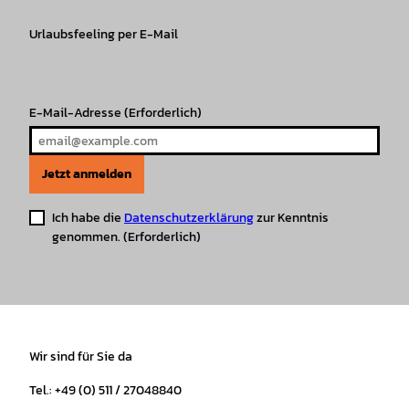
g
o
k
b
A
r
r
Urlaubsfeeling per E-Mail
o
e
p
e
a
k
p
s
m
t
E-Mail-Adresse
(Erforderlich)
Jetzt anmelden
Ich habe die
Datenschutzerklärung
zur Kenntnis
genommen.
(Erforderlich)
Wir sind für Sie da
Tel.: +49 (0) 511 / 27048840