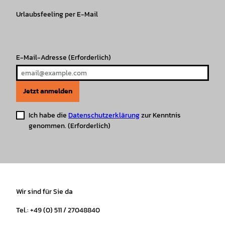
g
o
k
b
A
r
r
Urlaubsfeeling per E-Mail
o
e
p
e
a
k
p
s
m
t
E-Mail-Adresse
(Erforderlich)
Jetzt anmelden
Ich habe die
Datenschutzerklärung
zur Kenntnis
genommen.
(Erforderlich)
Wir sind für Sie da
Tel.: +49 (0) 511 / 27048840