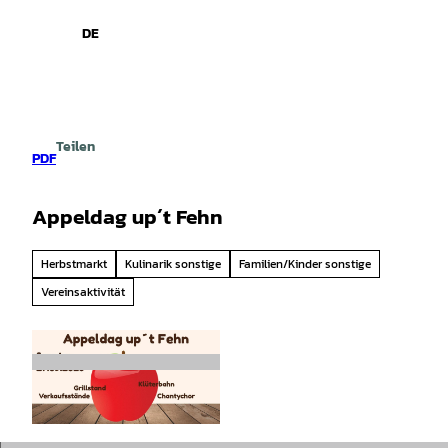
spiele
Z
u
DE
Leichte
Gebärdensprache
Suche
Menü
m
Sprache
I
n
h
a
Teilen
l
PDF
t
Appeldag up´t Fehn
Herbstmarkt
Kulinarik sonstige
Familien/Kinder sonstige
Vereinsaktivität
© Tourist Information Hesel |
CC-BY-SA